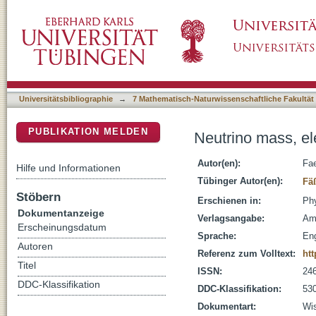
Neutrino mass, electron capture, and the shak
DSpace Repositorium (Manakin basiert)
Universitätsbibliographie
→
7 Mathematisch-Naturwissenschaftliche Fakultät
PUBLIKATION MELDEN
Neutrino mass, ele
Autor(en):
Fa
Hilfe und Informationen
Tübinger Autor(en):
Fä
Stöbern
Erschienen in:
Phy
Dokumentanzeige
Verlagsangabe:
Am
Erscheinungsdatum
Sprache:
Eng
Autoren
Referenz zum Volltext:
ht
Titel
ISSN:
24
DDC-Klassifikation
DDC-Klassifikation:
530
Dokumentart:
Wis