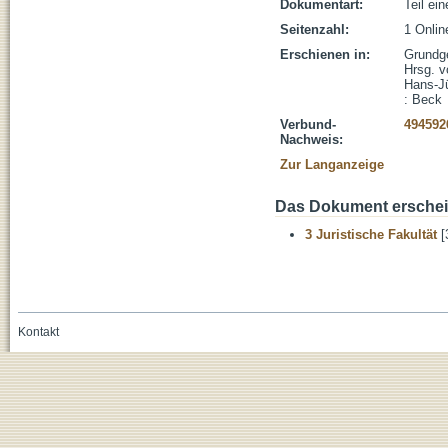
Dokumentart:
Teil ei
Seitenzahl:
1 Onli
Erschienen in:
Grundge
Hrsg. v
Hans-Jü
: Beck
Verbund-
494592
Nachweis:
Zur Langanzeige
Das Dokument erschein
3 Juristische Fakultät
[
Kontakt