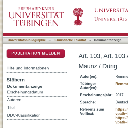
Art. 103, Art. 103 Abs. 2
DSpace Repositorium (Manakin basiert)
Universitätsbibliographie
→
3 Juristische Fakultät
→
Dokumentanzeige
PUBLIKATION MELDEN
Art. 103, Art. 103
Maunz / Dürig
Hilfe und Informationen
Autor(en):
Remmer
Stöbern
Tübinger
Remmer
Dokumentanzeige
Autor(en):
Erscheinungsdatum
Erscheinungsjahr:
2017
Autoren
Sprache:
Deutsc
Titel
Referenz zum
https:/
Volltext:
vpath=
DDC-Klassifikation
https:/
vpath