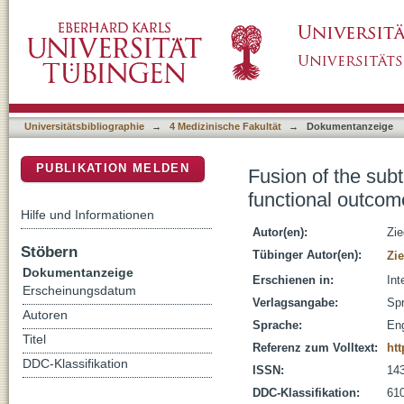
Fusion of the subtalar joint for post-traumati
DSpace Repositorium (Manakin basiert)
unions
Universitätsbibliographie
→
4 Medizinische Fakultät
→
Dokumentanzeige
PUBLIKATION MELDEN
Fusion of the subta
functional outco
Hilfe und Informationen
Autor(en):
Zie
Stöbern
Tübinger Autor(en):
Zie
Dokumentanzeige
Erschienen in:
Int
Erscheinungsdatum
Verlagsangabe:
Spr
Autoren
Sprache:
Eng
Titel
Referenz zum Volltext:
htt
DDC-Klassifikation
ISSN:
14
DDC-Klassifikation:
610