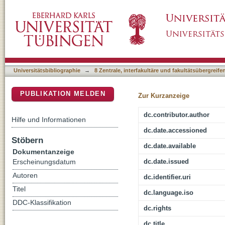
Fließende Räume - Floating spaces : konzep
DSpace Repositorium (Manakin basiert)
Universitätsbibliographie
→
8 Zentrale, interfakultäre und fakultätsübergreif
PUBLIKATION MELDEN
Zur Kurzanzeige
dc.contributor.author
Hilfe und Informationen
dc.date.accessioned
Stöbern
dc.date.available
Dokumentanzeige
dc.date.issued
Erscheinungsdatum
Autoren
dc.identifier.uri
Titel
dc.language.iso
DDC-Klassifikation
dc.rights
dc.title