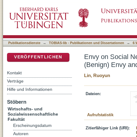
Envy on Social Network Sites: How Reading 
DSpace Repositorium (Manakin basiert)
Influences Purchase Intentions
Publikationsdienste
→
TOBIAS-lib - Publikationen und Dissertationen
→
6 
Envy on Social Ne
VERÖFFENTLICHEN
(Benign) Envy and
Kontakt
Lin, Ruoyun
Verträge
Hilfe und Informationen
Dateien:
Stöbern
Wirtschafts- und
Sozialwissenschaftliche
Aufrufstatistik
Fakultät
Erscheinungsdatum
Zitierfähiger Link (URI):
Autoren