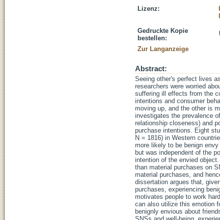
Lizenz:
Gedruckte Kopie
bestellen:
Zur Langanzeige
Abstract:
Seeing other's perfect lives 
researchers were worried about
suffering ill effects from th
intentions and consumer behav
moving up, and the other is m
investigates the prevalence of
relationship closeness) and p
purchase intentions. Eight st
N = 1816) in Western countrie
more likely to be benign envy
but was independent of the po
intention of the envied object
than material purchases on S
material purchases, and hence
dissertation argues that, giv
purchases, experiencing benig
motivates people to work hard
can also utilize this emotion 
benignly envious about friends
SNSs and well-being, experien