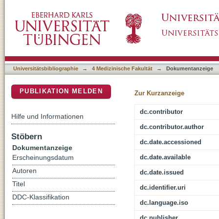
Einflüsse der normobaren Hypoxie auf die ele
DSpace Repositorium (Manakin basiert)
des Menschen
Universitätsbibliographie
→
4 Medizinische Fakultät
→
Dokumentanzeige
PUBLIKATION MELDEN
Zur Kurzanzeige
dc.contributor
Hilfe und Informationen
dc.contributor.author
Stöbern
dc.date.accessioned
Dokumentanzeige
dc.date.available
Erscheinungsdatum
Autoren
dc.date.issued
Titel
dc.identifier.uri
DDC-Klassifikation
dc.language.iso
dc.publisher