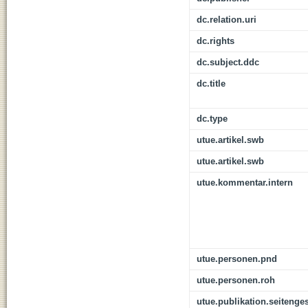
dc.relation.uri
dc.rights
dc.subject.ddc
dc.title
dc.type
utue.artikel.swb
utue.artikel.swb
utue.kommentar.intern
utue.personen.pnd
utue.personen.roh
utue.publikation.seitenge