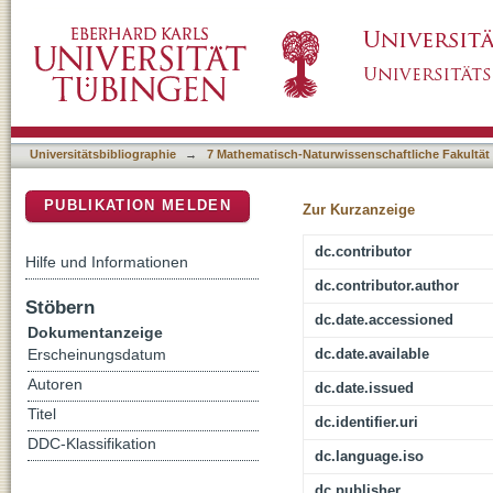
Red fluorescence : a novel light emitting me
DSpace Repositorium (Manakin basiert)
delaisi?
Universitätsbibliographie
→
7 Mathematisch-Naturwissenschaftliche Fakultät
PUBLIKATION MELDEN
Zur Kurzanzeige
dc.contributor
Hilfe und Informationen
dc.contributor.author
Stöbern
dc.date.accessioned
Dokumentanzeige
dc.date.available
Erscheinungsdatum
Autoren
dc.date.issued
Titel
dc.identifier.uri
DDC-Klassifikation
dc.language.iso
dc.publisher