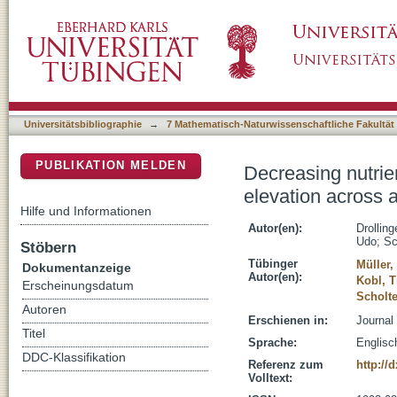
Decreasing nutrient concentrations in soils an
DSpace Repositorium (Manakin basiert)
ecotone in Rolwaling Himal, Nepal
Universitätsbibliographie
→
7 Mathematisch-Naturwissenschaftliche Fakultät
PUBLIKATION MELDEN
Decreasing nutrien
elevation across 
Hilfe und Informationen
Autor(en):
Drollin
Udo
;
Sc
Stöbern
Tübinger
Müller,
Dokumentanzeige
Autor(en):
Kobl, 
Erscheinungsdatum
Scholt
Autoren
Erschienen in:
Journal
Titel
Sprache:
Englisc
DDC-Klassifikation
Referenz zum
http://
Volltext: