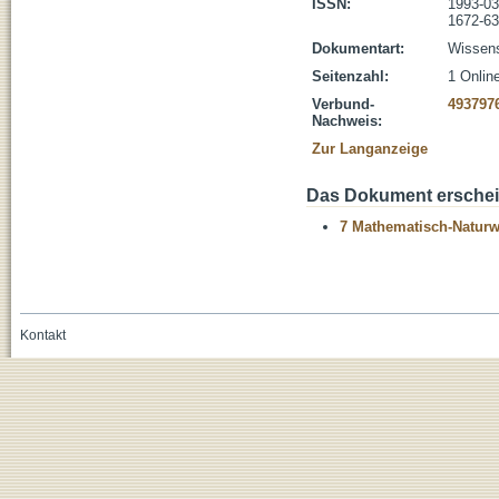
ISSN:
1993-0
1672-6
Dokumentart:
Wissens
Seitenzahl:
1 Onlin
Verbund-
493797
Nachweis:
Zur Langanzeige
Das Dokument erschein
7 Mathematisch-Naturwi
Kontakt