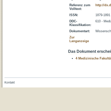
Referenz zum
http://dx.
Volltext:
ISSN:
1879-1891
DDC-
610 - Medi
Klassifikation:
Dokumentart:
Wissenscha
Zur
Langanzeige
Das Dokument erschein
4 Medizinische Fakultä
Kontakt