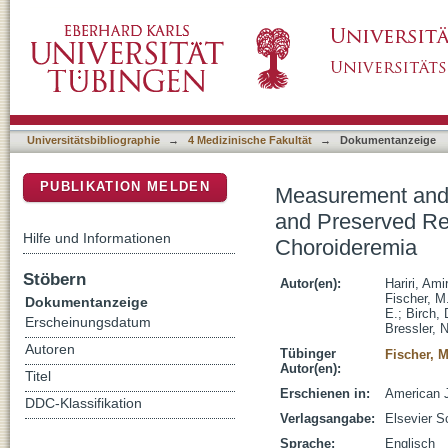
Measurement and Reproducibility of Preserv
DSpace Repositorium (Manakin basiert)
Pigment Epithelium Area in Eyes With Choro
Universitätsbibliographie
→
4 Medizinische Fakultät
→
Dokumentanzeige
PUBLIKATION MELDEN
Measurement and R
and Preserved Ret
Hilfe und Informationen
Choroideremia
Stöbern
Autor(en):
Hariri, Ami
Fischer, M
Dokumentanzeige
E.
;
Birch, 
Erscheinungsdatum
Bressler, N
Autoren
Tübinger
Fischer, 
Autor(en):
Titel
Erschienen in:
American J
DDC-Klassifikation
Verlagsangabe:
Elsevier S
Sprache:
Englisch