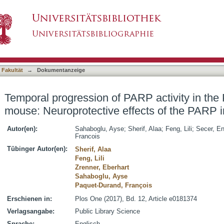
ARP activity in the Prph2 mutant rd2 mouse: Ne
asiert)
 Fakultät
→
Dokumentanzeige
Temporal progression of PARP activity in the
mouse: Neuroprotective effects of the PARP i
Autor(en):
Sahaboglu, Ayse
;
Sherif, Alaa
;
Feng, Lili
;
Secer, E
Francois
Tübinger Autor(en):
Sherif, Alaa
Feng, Lili
Zrenner, Eberhart
Sahaboglu, Ayse
Paquet-Durand, François
Erschienen in:
Plos One (2017), Bd. 12, Article e0181374
Verlagsangabe:
Public Library Science
Sprache:
Englisch