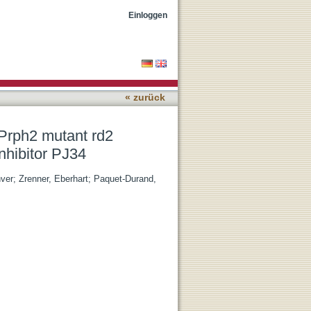
uroprotective effects of
Einloggen
« zurück
 Prph2 mutant rd2
nhibitor PJ34
nver
;
Zrenner, Eberhart
;
Paquet-Durand,