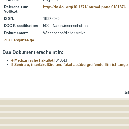
Referenz zum
http://dx.doi.org/10.1371/journal.pone.0181374
Volltext:
ISSN:
1932-6203
DDC-Klassifikation:
500 - Naturwissenschaften
Dokumentart:
Wissenschaftlicher Artikel
Zur Langanzeige
Das Dokument erscheint in:
4 Medizinische Fakultät
[34851]
8 Zentrale, interfakultäre und fakultätsübergreifende Einrichtunge
Uni