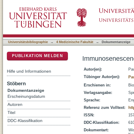
Immunosenescence and cancer
DSpace Repositorium (Manakin basiert)
Universitätsbibliographie
→
4 Medizinische Fakultät
→
Dokumentanzeige
PUBLIKATION MELDEN
Immunosenescenc
Autor(en):
Pa
Hilfe und Informationen
Tübinger Autor(en):
Pa
Stöbern
Erschienen in:
Bio
Dokumentanzeige
Verlagsangabe:
Spr
Erscheinungsdatum
Sprache:
Eng
Autoren
Referenz zum Volltext:
htt
Titel
ISSN:
15
DDC-Klassifikation
DDC-Klassifikation:
610
Dokumentart:
Wis