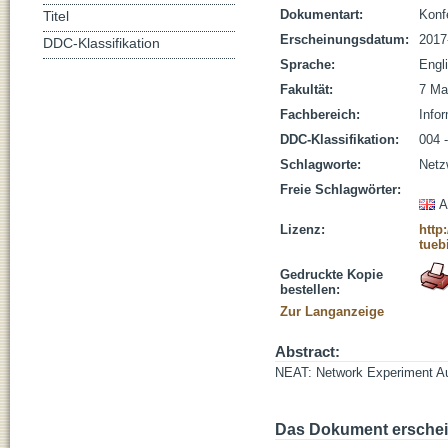
Dokumentart:
Konf
Titel
Erscheinungsdatum:
2017
DDC-Klassifikation
Sprache:
Engl
Fakultät:
7 Ma
Fachbereich:
Infor
DDC-Klassifikation:
004 -
Schlagworte:
Netz
Freie Schlagwörter:
A
Lizenz:
http
tueb
Gedruckte Kopie
bestellen:
Zur Langanzeige
Abstract:
NEAT: Network Experiment Au
Das Dokument erschein