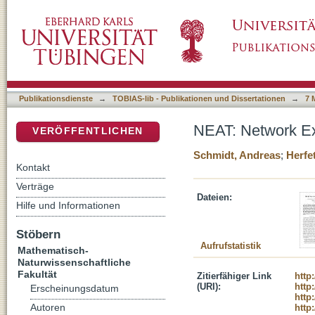
NEAT: Network Experiment Automation Tool
DSpace Repositorium (Manakin basiert)
Publikationsdienste
→
TOBIAS-lib - Publikationen und Dissertationen
→
7 
NEAT: Network Ex
VERÖFFENTLICHEN
Schmidt, Andreas
;
Herfe
Kontakt
Verträge
Dateien:
Hilfe und Informationen
Stöbern
Aufrufstatistik
Mathematisch-
Naturwissenschaftliche
Fakultät
Zitierfähiger Link
http
(URI):
http
Erscheinungsdatum
http
Autoren
http