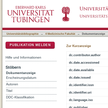
Infectivity of Plasmodium falciparum sporozo
DSpace Repositorium (Manakin basiert)
volunteers
Universitätsbibliographie
→
4 Medizinische Fakultät
→
Dokumentanzeige
PUBLIKATION MELDEN
Zur Kurzanzeige
dc.contributor.author
Hilfe und Informationen
dc.date.accessioned
Stöbern
dc.date.available
Dokumentanzeige
dc.date.issued
Erscheinungsdatum
Autoren
dc.identifier.issn
Titel
dc.identifier.uri
DDC-Klassifikation
dc.language.iso
dc.publisher