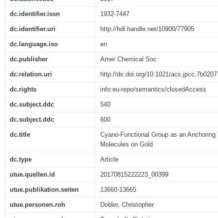
dc.identifier.issn
1932-7447
dc.identifier.uri
http://hdl.handle.net/10900/77905
dc.language.iso
en
dc.publisher
Amer Chemical Soc
dc.relation.uri
http://dx.doi.org/10.1021/acs.jpcc.7b0207
dc.rights
info:eu-repo/semantics/closedAccess
dc.subject.ddc
540
dc.subject.ddc
600
dc.title
Cyano-Functional Group as an Anchoring 
Molecules on Gold
dc.type
Article
utue.quellen.id
20170815222223_00399
utue.publikation.seiten
13660-13665
utue.personen.roh
Dobler, Christopher