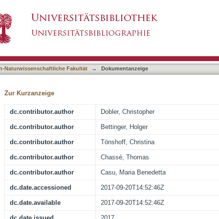
s an Anchoring Tool for Organic Small Molecu
asiert)
h-Naturwissenschaftliche Fakultät
→
Dokumentanzeige
Zur Kurzanzeige
dc.contributor.author
Dobler, Christopher
dc.contributor.author
Bettinger, Holger
dc.contributor.author
Tönshoff, Christina
dc.contributor.author
Chassé, Thomas
dc.contributor.author
Casu, Maria Benedetta
dc.date.accessioned
2017-09-20T14:52:46Z
dc.date.available
2017-09-20T14:52:46Z
dc.date.issued
2017