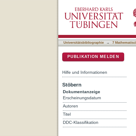
Cyano-Functional Group a
DSpace Repositorium (Manakin b
Universitätsbibliographie
→
7 Mathematisc
PUBLIKATION MELDEN
Hilfe und Informationen
Stöbern
Dokumentanzeige
Erscheinungsdatum
Autoren
Titel
DDC-Klassifikation