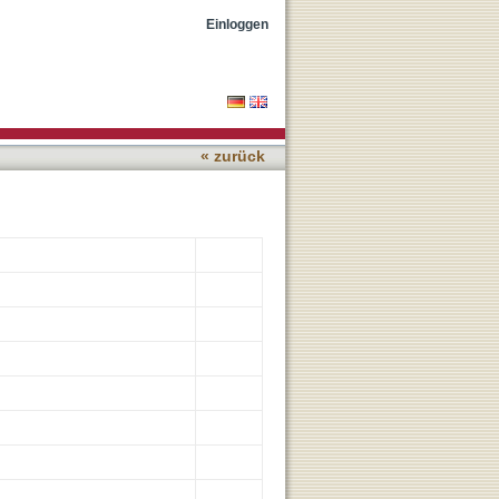
les on Gold
Einloggen
« zurück