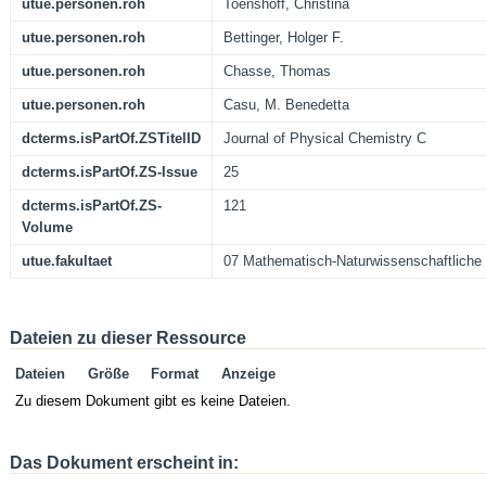
utue.personen.roh
Toenshoff, Christina
utue.personen.roh
Bettinger, Holger F.
utue.personen.roh
Chasse, Thomas
utue.personen.roh
Casu, M. Benedetta
dcterms.isPartOf.ZSTitelID
Journal of Physical Chemistry C
dcterms.isPartOf.ZS-Issue
25
dcterms.isPartOf.ZS-
121
Volume
utue.fakultaet
07 Mathematisch-Naturwissenschaftliche 
Dateien zu dieser Ressource
Dateien
Größe
Format
Anzeige
Zu diesem Dokument gibt es keine Dateien.
Das Dokument erscheint in: