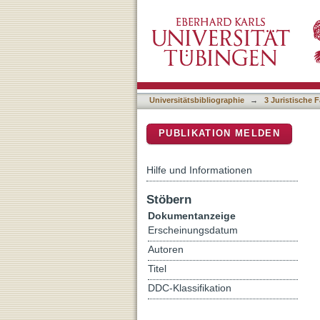
Haßlinger, Nikolas, Max v
DSpace Repositorium (Manakin b
Universitätsbibliographie
→
3 Juristische F
PUBLIKATION MELDEN
Hilfe und Informationen
Stöbern
Dokumentanzeige
Erscheinungsdatum
Autoren
Titel
DDC-Klassifikation