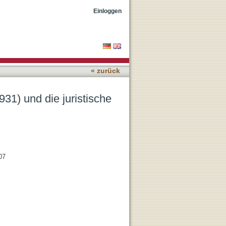
ethode
Einloggen
« zurück
31) und die juristische
07