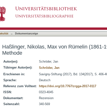
on Rümelin (1861-1931) und die juristische M
asiert)
akultät
→
Dokumentanzeige
Haßlinger, Nikolas, Max von Rümelin (1861-19
Methode
Autor(en):
Schröder, Jan
Tübinger Autor(en):
Schröder, Jan
Erschienen in:
Savigny-Stiftung (2017), Bd. 134(2017), S. 406-4
Sprache:
Deutsch
Referenz zum Volltext:
https://doi.org/10.7767/zrgga-2017-0117
ISSN:
0323-4045
Dokumentart:
Rezension
Seitenzahl:
340-569