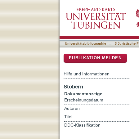
Wohlerworbene Rechte im
DSpace Repositorium (Manakin b
Universitätsbibliographie
→
3 Juristische F
PUBLIKATION MELDEN
Hilfe und Informationen
Stöbern
Dokumentanzeige
Erscheinungsdatum
Autoren
Titel
DDC-Klassifikation