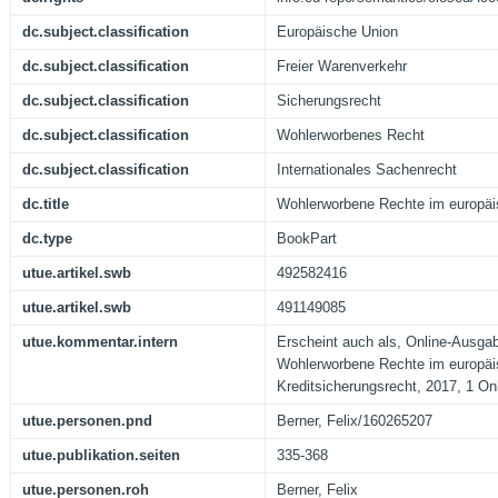
dc.subject.classification
Europäische Union
dc.subject.classification
Freier Warenverkehr
dc.subject.classification
Sicherungsrecht
dc.subject.classification
Wohlerworbenes Recht
dc.subject.classification
Internationales Sachenrecht
dc.title
Wohlerworbene Rechte im europäi
dc.type
BookPart
utue.artikel.swb
492582416
utue.artikel.swb
491149085
utue.kommentar.intern
Erscheint auch als, Online-Ausgab
Wohlerworbene Rechte im europä
Kreditsicherungsrecht, 2017, 1 On
utue.personen.pnd
Berner, Felix/160265207
utue.publikation.seiten
335-368
utue.personen.roh
Berner, Felix