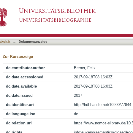
 europäischen Kreditsicherungsrecht
asiert)
akultät
→
Dokumentanzeige
Zur Kurzanzeige
dc.contributor.author
Berner, Felix
dc.date.accessioned
2017-09-18T08:16:03Z
dc.date.available
2017-09-18T08:16:03Z
dc.date.issued
2017
dc.identifier.uri
http://hdl.handle.net/10900/77844
dc.language.iso
de
dc.relation.uri
https://www.nomos-elibrary.de/1
dc.rights
info:eu-repo/semantics/closedAc