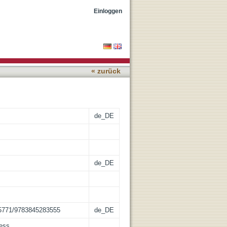
Einloggen
« zurück
de_DE
de_DE
0.5771/9783845283555
de_DE
cess