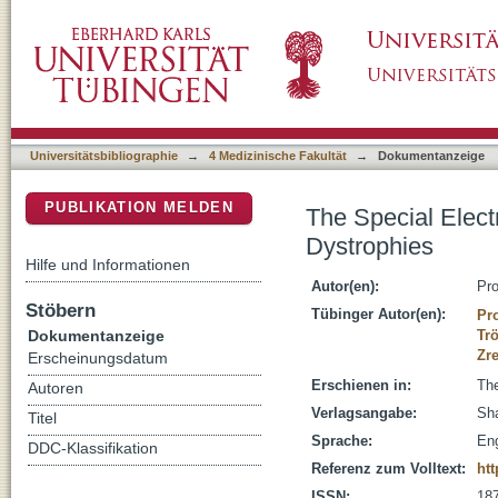
The Special Electrophysiological Signs of In
DSpace Repositorium (Manakin basiert)
Universitätsbibliographie
→
4 Medizinische Fakultät
→
Dokumentanzeige
PUBLIKATION MELDEN
The Special Electr
Dystrophies
Hilfe und Informationen
Autor(en):
Pro
Stöbern
Tübinger Autor(en):
Pr
Dokumentanzeige
Trö
Zr
Erscheinungsdatum
Erschienen in:
The
Autoren
Verlagsangabe:
Sha
Titel
Sprache:
Eng
DDC-Klassifikation
Referenz zum Volltext:
ht
ISSN:
18