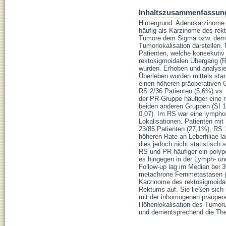
Inhaltszusammenfassun
Hintergrund: Adenokarzinome 
häufig als Karzinome des rek
Tumore dem Sigma bzw. dem p
Tumorlokalisation darstellen.
Patienten, welche konsekutiv
rektosigmoidalen Übergang (R
wurden. Erhoben und analysie
Überleben wurden mittels stan
einen höheren präoperativen 
RS 2/36 Patienten (5,6%) vs.
der PR-Gruppe häufiger eine n
beiden anderen Gruppen (SI 1
0,07). Im RS war eine lymphog
Lokalisationen. Patienten mit
23/85 Patienten (27,1%), RS 1
höheren Rate an Leberfiliae l
dies jedoch nicht statistisch 
RS und PR häufiger ein poly
es hingegen in der Lymph- un
Follow-up lag im Median bei 
metachrone Fernmetastasen (
Karzinome des rektosigmoida
Rektums auf. Sie ließen sich 
mit der inhomogenen präoperat
Höhenlokalisation des Tumor
und dementsprechend die The