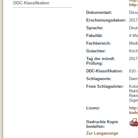
http
DDC-Klassifikation
http
Dokumentart:
Disse
Erscheinungsdatum:
2017
Sprache:
Deut
Fakultät:
4 Me
Fachbereich:
Medi
Gutachter:
Kirc
Tag der mündl.
2017
Prüfung:
DDC-Klassifikation:
610 
Schlagworte:
Darm
Freie Schlagwörter:
Kolo
Rekt
Rekt
Sigm
Lizenz:
http
tueb
Gedruckte Kopie
bestellen:
Zur Langanzeige