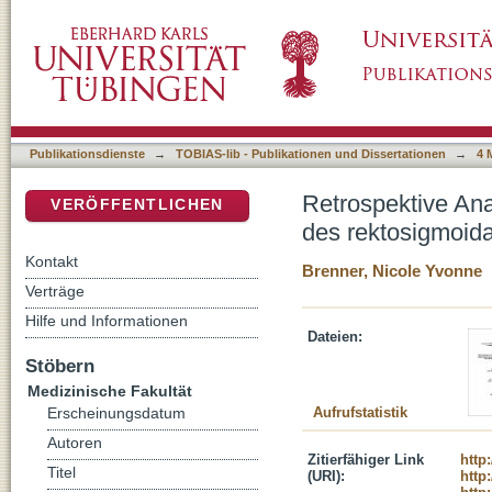
Retrospektive Analyse über die Zuordenbark
DSpace Repositorium (Manakin basiert)
Übergangs zum proximalen Rektum oder Si
Publikationsdienste
→
TOBIAS-lib - Publikationen und Dissertationen
→
4 
Retrospektive An
VERÖFFENTLICHEN
des rektosigmoid
Kontakt
Brenner, Nicole Yvonne
Verträge
Hilfe und Informationen
Dateien:
Stöbern
Medizinische Fakultät
Aufrufstatistik
Erscheinungsdatum
Autoren
Zitierfähiger Link
http
Titel
(URI):
http