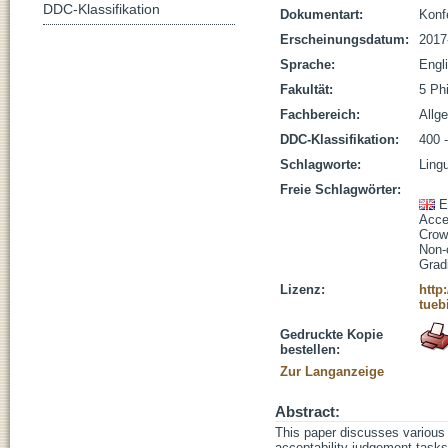
DDC-Klassifikation
Dokumentart:
Konf
Erscheinungsdatum:
2017
Sprache:
Engl
Fakultät:
5 Ph
Fachbereich:
Allg
DDC-Klassifikation:
400 -
Schlagworte:
Lingu
Freie Schlagwörter:
E
Accep
Crow
Non-
Grad
Lizenz:
http
tueb
Gedruckte Kopie
bestellen:
Zur Langanzeige
Abstract:
This paper discusses various 
acceptability judgement tasks