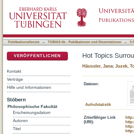
Hot Topics Surrounding Acceptability Judge
DSpace Repositorium (Manakin basiert)
Publikationsdienste
→
TOBIAS-lib - Publikationen und Dissertationen
→
5 
Hot Topics Surrou
VERÖFFENTLICHEN
Häussler, Jana
;
Juzek, 
Kontakt
Verträge
Dateien:
Hilfe und Informationen
Stöbern
Aufrufstatistik
Philosophische Fakultät
Erscheinungsdatum
Zitierfähiger Link
http
Autoren
(URI):
http
http
Titel
http