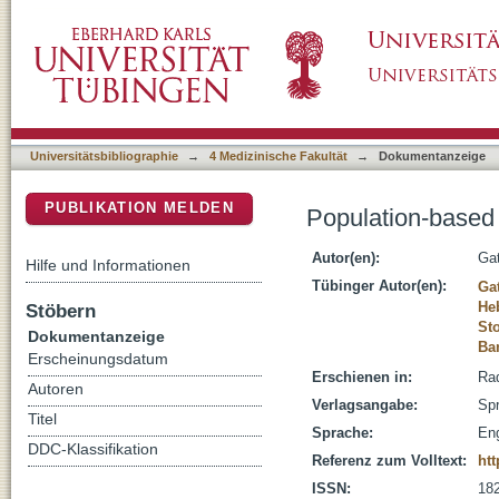
Population-based imaging biobanks as source
DSpace Repositorium (Manakin basiert)
Universitätsbibliographie
→
4 Medizinische Fakultät
→
Dokumentanzeige
PUBLIKATION MELDEN
Population-based 
Autor(en):
Gat
Hilfe und Informationen
Tübinger Autor(en):
Gat
He
Stöbern
St
Dokumentanzeige
Ba
Erscheinungsdatum
Erschienen in:
Rad
Autoren
Verlagsangabe:
Spr
Titel
Sprache:
Eng
DDC-Klassifikation
Referenz zum Volltext:
htt
ISSN:
18