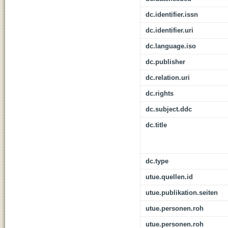
dc.identifier.issn
dc.identifier.uri
dc.language.iso
dc.publisher
dc.relation.uri
dc.rights
dc.subject.ddc
dc.title
dc.type
utue.quellen.id
utue.publikation.seiten
utue.personen.roh
utue.personen.roh