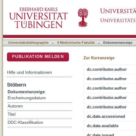
Effects of a food-specific inhibition training 
DSpace Repositorium (Manakin basiert)
randomized controlled proof-of-concept stud
Universitätsbibliographie
→
4 Medizinische Fakultät
→
Dokumentanzeige
PUBLIKATION MELDEN
Zur Kurzanzeige
dc.contributor.author
Hilfe und Informationen
dc.contributor.author
Stöbern
dc.contributor.author
Dokumentanzeige
dc.contributor.author
Erscheinungsdatum
Autoren
dc.contributor.author
Titel
dc.date.accessioned
DDC-Klassifikation
dc.date.available
dc.date.issued