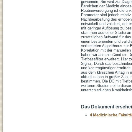
gewonnen. Sie wird zur Diagn
Bereichen der Medizin eingese
Routineversorgung ist die unk
Parameter sind jedoch relati
Nachbearbeitung des erhoben
entwickelt und validiert, de
mit geringer Auflösung zu b
stammen aus einer Studie an 
zusätzlichen Aufwand für das
einen bestehenden und validier
verbreiteten Algorithmus zur
Korrelation mit der manuellen
haben wir anschließend die D
Tiefpassfilter erweitert. Hie
Signal. Durch das beschriebe
und kostengünstiger ermittel
aus dem klinischen Alltag in n
aktuell schon in großer Zahl 
bestimmen. Die DC mit Tiefpas
weiteren Studien sollte dies
unterschiedlichen Krankheitsb
Das Dokument erschein
4 Medizinische Fakultä