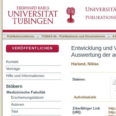
Entwicklung und Validierung eines Algorith
DSpace Repositorium (Manakin basiert)
Funktion des Herzens
Publikationsdienste
→
TOBIAS-lib - Publikationen und Dissertationen
→
4 
Entwicklung und V
VERÖFFENTLICHEN
Auswertung der a
Kontakt
Harland, Niklas
Verträge
Hilfe und Informationen
Dateien:
Stöbern
Medizinische Fakultät
Aufrufstatistik
Erscheinungsdatum
Autoren
Zitierfähiger Link
http
Titel
(URI):
http