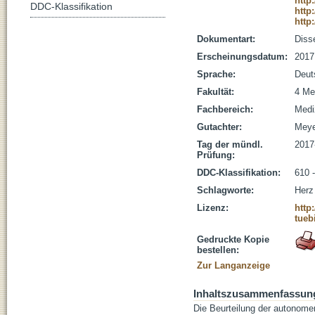
http
DDC-Klassifikation
http
http
Dokumentart:
Disse
Erscheinungsdatum:
2017
Sprache:
Deut
Fakultät:
4 Me
Fachbereich:
Medi
Gutachter:
Meyer
Tag der mündl.
2017
Prüfung:
DDC-Klassifikation:
610 
Schlagworte:
Herz
Lizenz:
http
tueb
Gedruckte Kopie
bestellen:
Zur Langanzeige
Inhaltszusammenfassun
Die Beurteilung der autonome