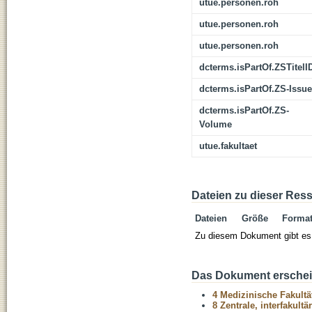
utue.personen.roh
utue.personen.roh
utue.personen.roh
dcterms.isPartOf.ZSTitelI
dcterms.isPartOf.ZS-Issue
dcterms.isPartOf.ZS-
Volume
utue.fakultaet
Dateien zu dieser Res
Dateien
Größe
Forma
Zu diesem Dokument gibt es 
Das Dokument erschein
4 Medizinische Fakultä
8 Zentrale, interfakult