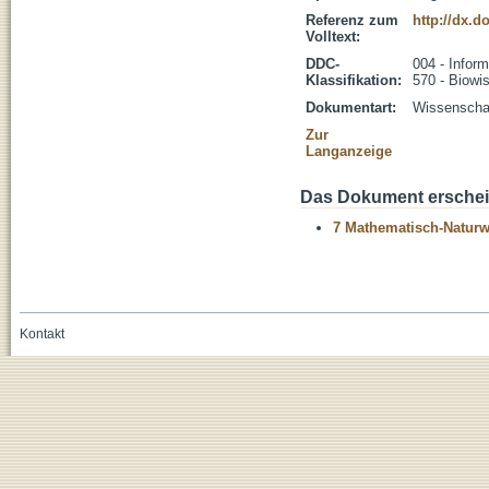
Referenz zum
http://dx.d
Volltext:
DDC-
004 - Inform
Klassifikation:
570 - Biowi
Dokumentart:
Wissenschaft
Zur
Langanzeige
Das Dokument erschein
7 Mathematisch-Naturwi
Kontakt