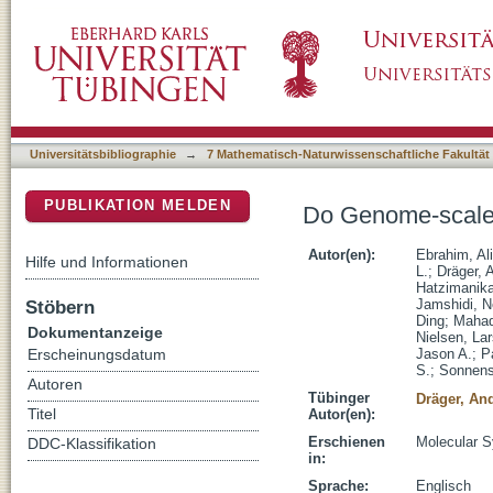
Do Genome-scale Models Need Exact Solver
DSpace Repositorium (Manakin basiert)
Universitätsbibliographie
→
7 Mathematisch-Naturwissenschaftliche Fakultät
PUBLIKATION MELDEN
Do Genome-scale 
Autor(en):
Ebrahim, Ali
Hilfe und Informationen
L.
;
Dräger, 
Hatzimanika
Stöbern
Jamshidi, 
Ding
;
Mahad
Dokumentanzeige
Nielsen, Lar
Jason A.
;
Pa
Erscheinungsdatum
S.
;
Sonnens
Autoren
Tübinger
Dräger, An
Titel
Autor(en):
Erschienen
Molecular S
DDC-Klassifikation
in:
Sprache:
Englisch