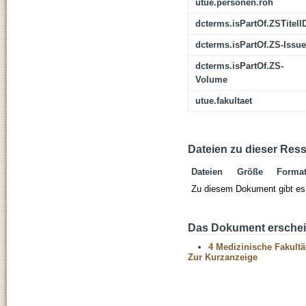
utue.personen.roh
dcterms.isPartOf.ZSTitelI
dcterms.isPartOf.ZS-Issue
dcterms.isPartOf.ZS-
Volume
utue.fakultaet
Dateien zu dieser Res
Dateien
Größe
Forma
Zu diesem Dokument gibt es 
Das Dokument erschein
4 Medizinische Fakultä
Zur Kurzanzeige