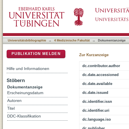
Vemurafenib and ipilimumab: A promising com
DSpace Repositorium (Manakin basiert)
Universitätsbibliographie
→
4 Medizinische Fakultät
→
Dokumentanzeige
PUBLIKATION MELDEN
Zur Kurzanzeige
dc.contributor.author
Hilfe und Informationen
dc.date.accessioned
Stöbern
dc.date.available
Dokumentanzeige
dc.date.issued
Erscheinungsdatum
Autoren
dc.identifier.issn
Titel
dc.identifier.uri
DDC-Klassifikation
dc.language.iso
dc.publisher