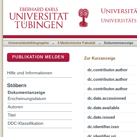
Role of CSF3R mutations in the pathomechan
DSpace Repositorium (Manakin basiert)
myeloid leukemia
Universitätsbibliographie
→
4 Medizinische Fakultät
→
Dokumentanzeige
PUBLIKATION MELDEN
Zur Kurzanzeige
dc.contributor.author
Hilfe und Informationen
dc.contributor.author
Stöbern
dc.contributor.author
Dokumentanzeige
dc.date.accessioned
Erscheinungsdatum
Autoren
dc.date.available
Titel
dc.date.issued
DDC-Klassifikation
dc.identifier.issn
dc.identifier.uri