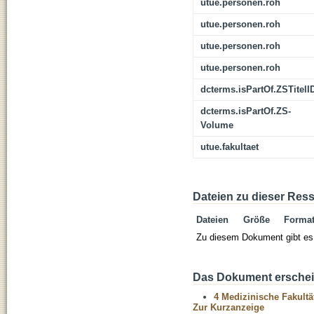
utue.personen.roh
utue.personen.roh
utue.personen.roh
utue.personen.roh
dcterms.isPartOf.ZSTitelI
dcterms.isPartOf.ZS-
Volume
utue.fakultaet
Dateien zu dieser Res
Dateien
Größe
Forma
Zu diesem Dokument gibt es 
Das Dokument erschein
4 Medizinische Fakultä
Zur Kurzanzeige