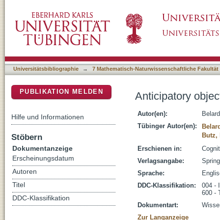
Anticipatory object interaction: Perceptual a
DSpace Repositorium (Manakin basiert)
Universitätsbibliographie
→
7 Mathematisch-Naturwissenschaftliche Fakultät
PUBLIKATION MELDEN
Anticipatory objec
Autor(en):
Belard
Hilfe und Informationen
Tübinger Autor(en):
Belard
Butz, 
Stöbern
Dokumentanzeige
Erschienen in:
Cognit
Erscheinungsdatum
Verlagsangabe:
Spring
Autoren
Sprache:
Engli
Titel
DDC-Klassifikation:
004 - 
600 - 
DDC-Klassifikation
Dokumentart:
Wissen
Zur Langanzeige