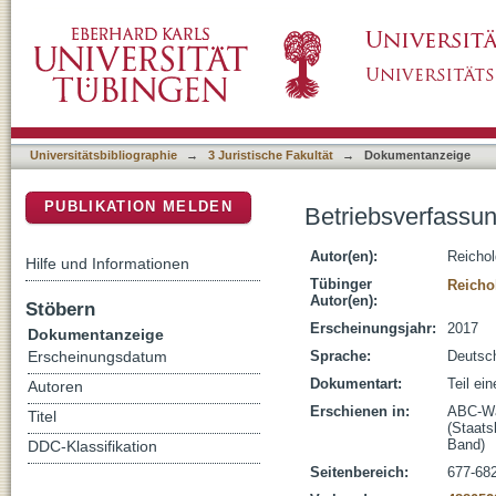
Betriebsverfassungsrecht
DSpace Repositorium (Manakin basiert)
Universitätsbibliographie
→
3 Juristische Fakultät
→
Dokumentanzeige
PUBLIKATION MELDEN
Betriebsverfassu
Autor(en):
Reicho
Hilfe und Informationen
Tübinger
Reicho
Autor(en):
Stöbern
Erscheinungsjahr:
2017
Dokumentanzeige
Sprache:
Deutsc
Erscheinungsdatum
Dokumentart:
Teil ei
Autoren
Erschienen in:
ABC-Waf
Titel
(Staats
Band)
DDC-Klassifikation
Seitenbereich:
677-68