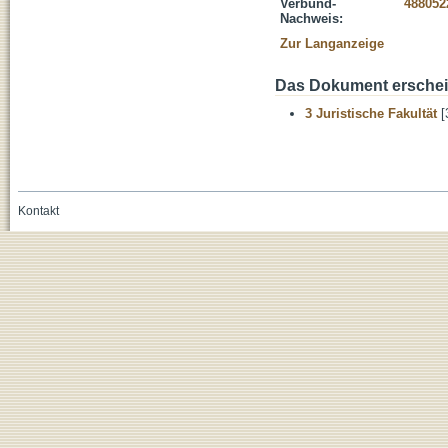
Verbund-
488052
Nachweis:
Zur Langanzeige
Das Dokument erschein
3 Juristische Fakultät
[
Kontakt