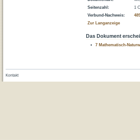
Seitenzahl:
1 O
Verbund-Nachweis:
48
Zur Langanzeige
Das Dokument erschein
7 Mathematisch-Naturwi
Kontakt