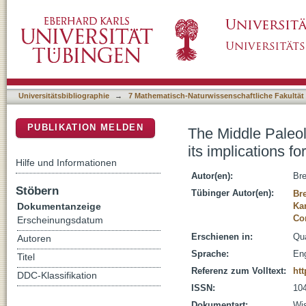
The Middle Paleolithic sequence of Wadi Mus
DSpace Repositorium (Manakin basiert)
settlement dynamics in western Syria
Universitätsbibliographie
→
7 Mathematisch-Naturwissenschaftliche Fakultät
PUBLIKATION MELDEN
The Middle Paleo
its implications f
Hilfe und Informationen
Autor(en):
Bre
Stöbern
Tübinger Autor(en):
Br
Dokumentanzeige
Ka
Co
Erscheinungsdatum
Erschienen in:
Qua
Autoren
Sprache:
Eng
Titel
Referenz zum Volltext:
htt
DDC-Klassifikation
ISSN:
10
Dokumentart:
Wis