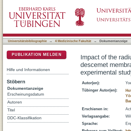
Impact of the radius of the injector system o
DSpace Repositorium (Manakin basiert)
keratoplasty: an ex vivo experimental study
Universitätsbibliographie
→
4 Medizinische Fakultät
→
Dokumentanzeige
PUBLIKATION MELDEN
Impact of the radiu
descemet membrane
Hilfe und Informationen
experimental stud
Stöbern
Autor(en):
Yoe
Dokumentanzeige
Tübinger Autor(en):
Ho
Erscheinungsdatum
Yö
Bar
Autoren
Erschienen in:
Act
Titel
Verlagsangabe:
Wil
DDC-Klassifikation
Sprache:
Eng
Referenz zum Volltext:
htt