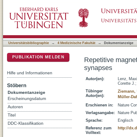
Repetitive magnetic stimulation induces plasti
DSpace Repositorium (Manakin basiert)
Universitätsbibliographie
→
4 Medizinische Fakultät
→
Dokumentanzeige
PUBLIKATION MELDEN
Repetitive magneti
synapses
Hilfe und Informationen
Autor(en):
Lenz, Maxi
Corette J.
Stöbern
Tübinger
Ziemann, 
Dokumentanzeige
Autor(en):
Müller-Da
Erscheinungsdatum
Erschienen in:
Nature Com
Autoren
Verlagsangabe:
Nature Pub
Titel
Sprache:
Englisch
DDC-Klassifikation
Referenz zum
http://dx
Volltext: