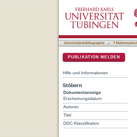
New Middle Palaeolithic 
DSpace Repositorium (Manakin b
Universitätsbibliographie
→
7 Mathematisc
PUBLIKATION MELDEN
Hilfe und Informationen
Stöbern
Dokumentanzeige
Erscheinungsdatum
Autoren
Titel
DDC-Klassifikation