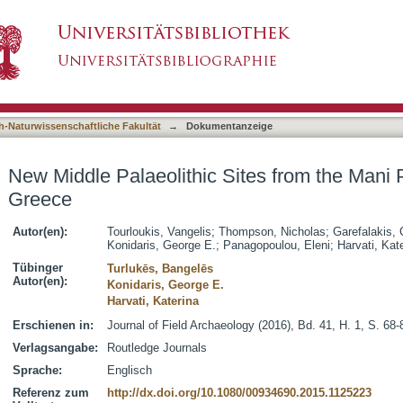
Sites from the Mani Peninsula, Southern Greec
asiert)
h-Naturwissenschaftliche Fakultät
→
Dokumentanzeige
New Middle Palaeolithic Sites from the Mani 
Greece
Autor(en):
Tourloukis, Vangelis
;
Thompson, Nicholas
;
Garefalakis,
Konidaris, George E.
;
Panagopoulou, Eleni
;
Harvati, Kat
Tübinger
Turlukēs, Bangelēs
Autor(en):
Konidaris, George E.
Harvati, Katerina
Erschienen in:
Journal of Field Archaeology (2016), Bd. 41, H. 1, S. 68-
Verlagsangabe:
Routledge Journals
Sprache:
Englisch
Referenz zum
http://dx.doi.org/10.1080/00934690.2015.1125223