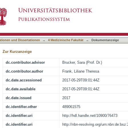
XTR und ESR1 bei Patientinnen mit MRKH-Sy
asiert)
ationen und Dissertationen
→
4 Medizinische Fakultät
→
Dokumentanzeige
Zur Kurzanzeige
dc.contributor.advisor
Brucker, Sara (Prof. Dr.)
dc.contributor.author
Frank, Liliane Theresa
dc.date.accessioned
2017-05-29T09:01:44Z
dc.date.available
2017-05-29T09:01:44Z
dc.date.issued
2017
dc.identifier.other
489061575
dc.identifier.uri
http://hdl.handle.net/10900/76473
dc.identifier.uri
http://nbn-resolving.org/urn:nbn:de:bs