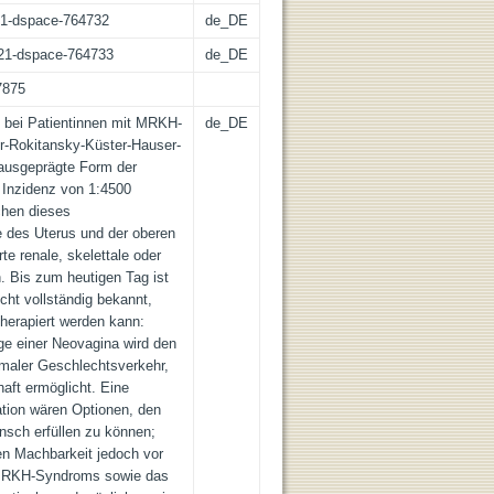
:21-dspace-764732
de_DE
z:21-dspace-764733
de_DE
7875
bei Patientinnen mit MRKH-
de_DE
Rokitansky-Küster-Hauser-
ausgeprägte Form der
r Inzidenz von 1:4500
chen dieses
e des Uterus und der oberen
rte renale, skelettale oder
. Bis zum heutigen Tag ist
ht vollständig bekannt,
herapiert werden kann:
ge einer Neovagina wird den
rmaler Geschlechtsverkehr,
aft ermöglicht. Eine
ation wären Optionen, den
nsch erfüllen zu können;
en Machbarkeit jedoch vor
 MRKH-Syndroms sowie das