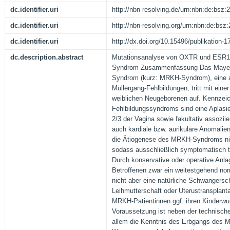
dc.identifier.uri
http://nbn-resolving.de/urn:nbn:de:bsz
dc.identifier.uri
http://nbn-resolving.org/urn:nbn:de:bs
dc.identifier.uri
http://dx.doi.org/10.15496/publikation-1
dc.description.abstract
Mutationsanalyse von OXTR und ESR1 
Syndrom Zusammenfassung Das Mayer-
Syndrom (kurz: MRKH-Syndrom), eine 
Müllergang-Fehlbildungen, tritt mit eine
weiblichen Neugeborenen auf. Kennzei
Fehlbildungssyndroms sind eine Aplasi
2/3 der Vagina sowie fakultativ assoziie
auch kardiale bzw. aurikuläre Anomalien
die Ätiogenese des MRKH-Syndroms nic
sodass ausschließlich symptomatisch t
Durch konservative oder operative Anla
Betroffenen zwar ein weitestgehend no
nicht aber eine natürliche Schwangersch
Leihmutterschaft oder Uterustransplant
MRKH-Patientinnen ggf. ihren Kinderwu
Voraussetzung ist neben der technisch
allem die Kenntnis des Erbgangs des