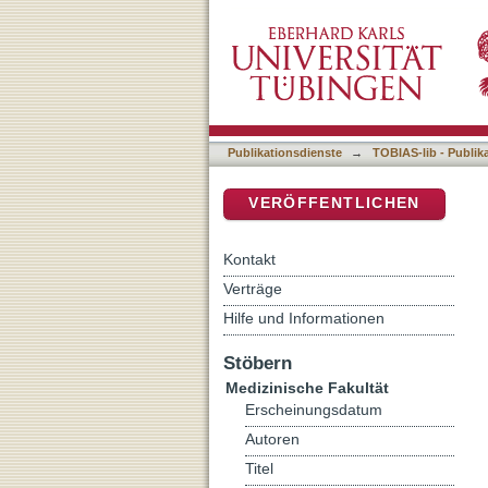
Mutationsanalyse von O
DSpace Repositorium (Manakin b
Publikationsdienste
→
TOBIAS-lib - Publik
VERÖFFENTLICHEN
Kontakt
Verträge
Hilfe und Informationen
Stöbern
Medizinische Fakultät
Erscheinungsdatum
Autoren
Titel