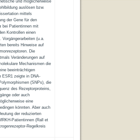
netische und möglicherweise
ehlbildung auslösen bzw.
issertation mittels
ung der Gene für den
 bei Patientinnen mit
n Kontrollen einen
. Vorgängerarbeiten (u.a.
rten bereits Hinweise auf
rmonrezeptoren. Die
stmals Veränderungen auf
 molekulare Mechanismen die
ine beeinträchtigen
n ESR1 zeigte in DNA-
-Polymorphismen (SNPs), die
quenz des Rezeptorproteins,
orgänge oder auch
öglicherweise eine
bedingen könnten. Aber auch
eutung der reduzierten
MRKH-Patientinnen (Rall et
trogenrezeptor-Regelkreis