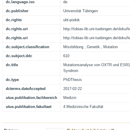
dc.language.iso
de
dc.publisher
Universität Tübingen
dc.rights
ubt-podok
dc.rights.uri
http://tobias-lib.uni-tuebingen.de/doku
dc.rights.uri
http://tobias-lib.uni-tuebingen.de/doku
dc.subject.classification
Missbildung , Genetik , Mutation
dc.subject.ddc
610
dc.title
Mutationsanalyse von OXTR und ESR1 
Syndrom
dc.type
PhDThesis
dcterms.dateAccepted
2017-02-22
utue.publikation.fachbereich
Medizin
utue.publikation.fakultaet
4 Medizinische Fakultät