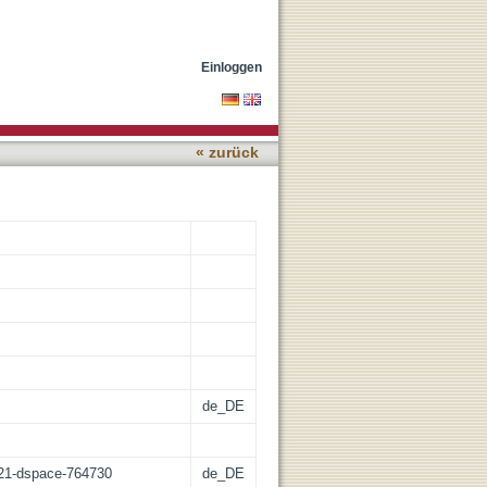
ndrom
Einloggen
« zurück
de_DE
z:21-dspace-764730
de_DE