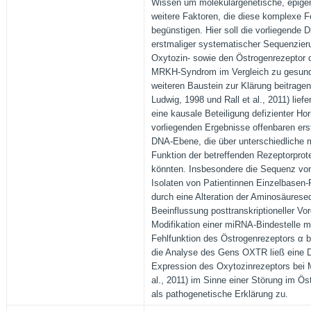
Wissen um molekulargenetische, epige
weitere Faktoren, die diese komplexe F
begünstigen. Hier soll die vorliegende D
erstmaliger systematischer Sequenzier
Oxytozin- sowie den Östrogenrezeptor α
MRKH-Syndrom im Vergleich zu gesunde
weiteren Baustein zur Klärung beitragen
Ludwig, 1998 und Rall et al., 2011) liefe
eine kausale Beteiligung defizienter Ho
vorliegenden Ergebnisse offenbaren er
DNA-Ebene, die über unterschiedliche
Funktion der betreffenden Rezeptorprote
könnten. Insbesondere die Sequenz vo
Isolaten von Patientinnen Einzelbasen
durch eine Alteration der Aminosäurese
Beeinflussung posttranskriptioneller V
Modifikation einer miRNA-Bindestelle m
Fehlfunktion des Östrogenrezeptors α 
die Analyse des Gens OXTR ließ eine D
Expression des Oxytozinrezeptors bei 
al., 2011) im Sinne einer Störung im Ös
als pathogenetische Erklärung zu.