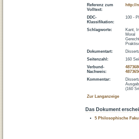
Referenz zum
http:/
Volltext:
DDC-
100 - P
Klassifikation:
Schlagworte:
Kant, 
Moral
Gerecht
Praktis
Dokumentart:
Dissert
Seitenzahl:
160 Sei
Verbund-
487368
Nachweis:
487365
Kommentar:
Dissert
Ausgabe
(160 Sri
Zur Langanzeige
Das Dokument erschein
5 Philosophische Fakul