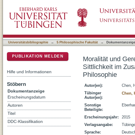
Moralität und Gerechtigkeit : politische Gere
DSpace Repositorium (Manakin basiert)
Personen in Kants praktischer Philosophie
Universitätsbibliographie
→
5 Philosophische Fakultät
→
Dokumentanzeig
PUBLIKATION MELDEN
Moralität und Gere
Sittlichkeit im Z
Hilfe und Informationen
Philosophie
Stöbern
Autor(en):
Chen, H
Dokumentanzeige
Tübinger
Chen, 
Erscheinungsdatum
Autor(en):
Sonstige
Eberhar
Autoren
Beteiligte:
Titel
Erscheinungsjahr:
2015
DDC-Klassifikation
Verlagsangabe:
Tübing
Sprache:
Deutsc