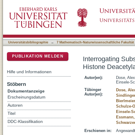
Interrogating Substrate Selectivity and Com
DSpace Repositorium (Manakin basiert)
Complexes with Chemical Probes
Universitätsbibliographie
→
7 Mathematisch-Naturwissenschaftliche Fakultät
PUBLIKATION MELDEN
Interrogating Sub
Histone Deacetyl
Hilfe und Informationen
Autor(en):
Dose, Ale
Einsele-Sc
Stöbern
Tübinger
Dose, Ale
Dokumentanzeige
Autor(en):
Sindlinger
Erscheinungsdatum
Bierlmeier
Autoren
Schulze-O
Einsele-S
Titel
Essmann,
DDC-Klassifikation
Schwarzer
Erschienen in:
Angewandte