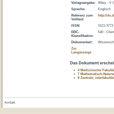
Verlagsangabe:
Wiley - V
Sprache:
Englisch
Referenz zum
http://dx.
Volltext:
ISSN:
1521-3773
DDC-
540 - Che
Klassifikation:
Dokumentart:
Wissenscha
Zur
Langanzeige
Das Dokument erschein
4 Medizinische Fakultä
7 Mathematisch-Naturwi
8 Zentrale, interfakult
Kontakt