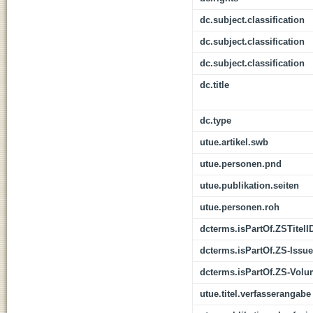
dc.subject.classification
dc.subject.classification
dc.subject.classification
dc.title
dc.type
utue.artikel.swb
utue.personen.pnd
utue.publikation.seiten
utue.personen.roh
dcterms.isPartOf.ZSTitelI
dcterms.isPartOf.ZS-Issue
dcterms.isPartOf.ZS-Vol
utue.titel.verfasserangabe