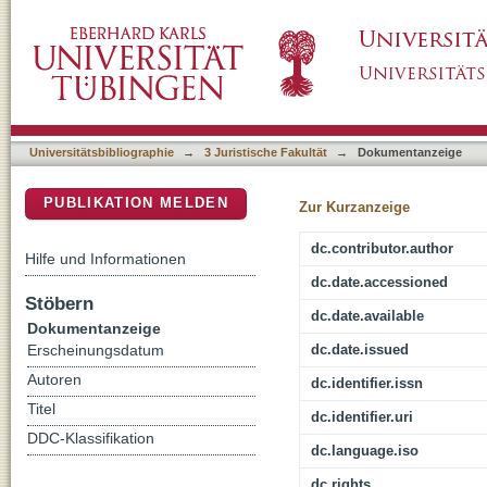
Bevorstehende Rechtsänderungen durch das 
DSpace Repositorium (Manakin basiert)
Stromsteuergesetzes
Universitätsbibliographie
→
3 Juristische Fakultät
→
Dokumentanzeige
PUBLIKATION MELDEN
Zur Kurzanzeige
dc.contributor.author
Hilfe und Informationen
dc.date.accessioned
Stöbern
dc.date.available
Dokumentanzeige
dc.date.issued
Erscheinungsdatum
Autoren
dc.identifier.issn
Titel
dc.identifier.uri
DDC-Klassifikation
dc.language.iso
dc.rights