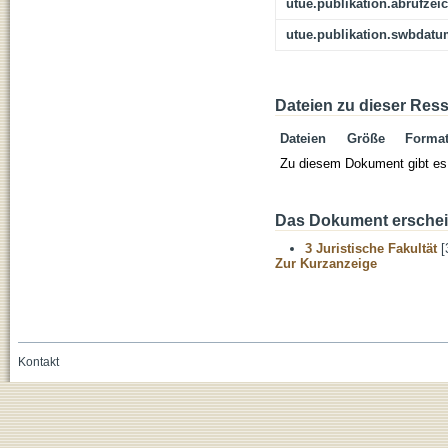
utue.publikation.abrufzei
utue.publikation.swbdat
Dateien zu dieser Res
Dateien
Größe
Forma
Zu diesem Dokument gibt es 
Das Dokument erschein
3 Juristische Fakultät
[
Zur Kurzanzeige
Kontakt