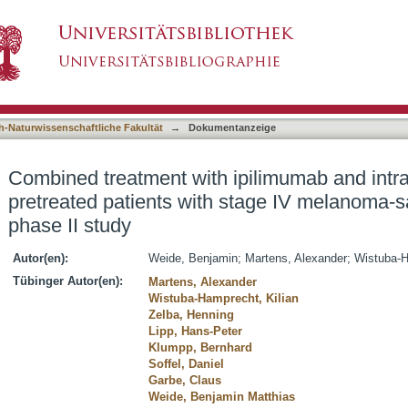
ilimumab and intratumoral interleukin-2 in pre
asiert)
ficacy in a phase II study
h-Naturwissenschaftliche Fakultät
→
Dokumentanzeige
Combined treatment with ipilimumab and intrat
pretreated patients with stage IV melanoma-sa
phase II study
Autor(en):
Weide, Benjamin
;
Martens, Alexander
;
Wistuba-H
Tübinger Autor(en):
Martens, Alexander
Wistuba-Hamprecht, Kilian
Zelba, Henning
Lipp, Hans-Peter
Klumpp, Bernhard
Soffel, Daniel
Garbe, Claus
Weide, Benjamin Matthias