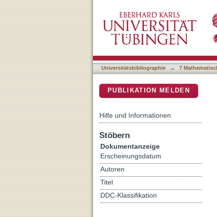
Combined treatment with ip
DSpace Repositorium (Manakin b
IV melanoma-safety and ef
Universitätsbibliographie
→
7 Mathematisc
PUBLIKATION MELDEN
Hilfe und Informationen
Stöbern
Dokumentanzeige
Erscheinungsdatum
Autoren
Titel
DDC-Klassifikation