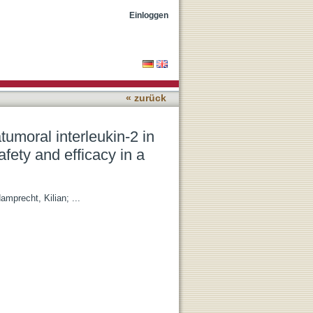
treated patients with stage
Einloggen
« zurück
umoral interleukin-2 in
fety and efficacy in a
amprecht, Kilian
; ...