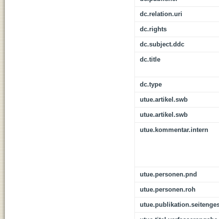
dc.relation.uri
dc.rights
dc.subject.ddc
dc.title
dc.type
utue.artikel.swb
utue.artikel.swb
utue.kommentar.intern
utue.personen.pnd
utue.personen.roh
utue.publikation.seitenge