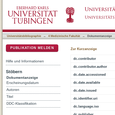
Endoscopic assisted surgery of posterior skul
DSpace Repositorium (Manakin basiert)
Universitätsbibliographie
→
4 Medizinische Fakultät
→
Dokumentanzeige
PUBLIKATION MELDEN
Zur Kurzanzeige
dc.contributor
Hilfe und Informationen
dc.contributor.author
Stöbern
dc.date.accessioned
Dokumentanzeige
dc.date.available
Erscheinungsdatum
Autoren
dc.date.issued
Titel
dc.identifier.uri
DDC-Klassifikation
dc.language.iso
dc.publisher