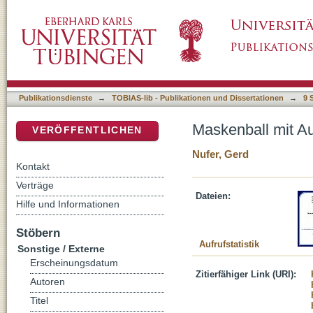
Maskenball mit Aubameyang
DSpace Repositorium (Manakin basiert)
Publikationsdienste
→
TOBIAS-lib - Publikationen und Dissertationen
→
9 
Maskenball mit 
VERÖFFENTLICHEN
Nufer, Gerd
Kontakt
Verträge
Dateien:
Hilfe und Informationen
Stöbern
Aufrufstatistik
Sonstige / Externe
Erscheinungsdatum
Zitierfähiger Link (URI):
Autoren
Titel