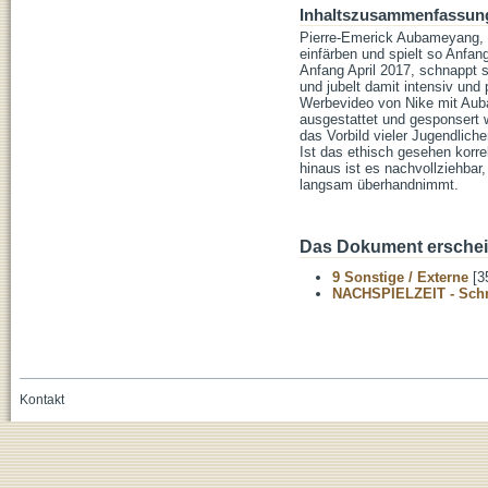
Inhaltszusammenfassun
Pierre-Emerick Aubameyang, T
einfärben und spielt so Anfa
Anfang April 2017, schnappt 
und jubelt damit intensiv un
Werbevideo von Nike mit Aub
ausgestattet und gesponsert w
das Vorbild vieler Jugendlich
Ist das ethisch gesehen korre
hinaus ist es nachvollziehba
langsam überhandnimmt.
Das Dokument erschein
9 Sonstige / Externe
[3
NACHSPIELZEIT - Schrif
Kontakt