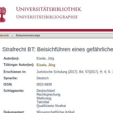
ren eines gefährlichen Werkzeugs
asiert)
akultät
→
Dokumentanzeige
Strafrecht BT: Beisichführen eines gefährlic
Autor(en):
Eisele, Jörg
Tübinger Autor(en):
Eisele, Jörg
Erschienen in:
Juristische Schulung (2017), Bd. 57(2017), H. 4, S.
Sprache:
Deutsch
ISSN:
0022-6939
Schlagworte:
Deutschland
Rechtsprechung
Werkzeug
Tatmittel
Qualifizierte Straftat
Dokumentart:
Wissenschaftlicher Artikel