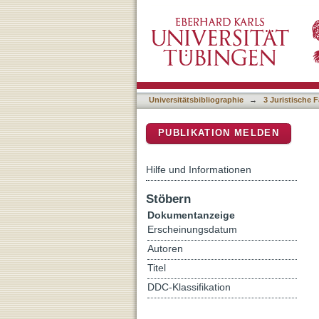
Strafrecht BT: Beisichfüh
DSpace Repositorium (Manakin b
Universitätsbibliographie
→
3 Juristische F
PUBLIKATION MELDEN
Hilfe und Informationen
Stöbern
Dokumentanzeige
Erscheinungsdatum
Autoren
Titel
DDC-Klassifikation