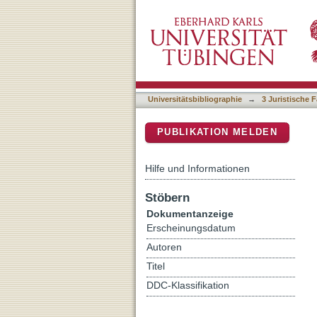
Die Radbruchsche Forme
DSpace Repositorium (Manakin b
Universitätsbibliographie
→
3 Juristische F
PUBLIKATION MELDEN
Hilfe und Informationen
Stöbern
Dokumentanzeige
Erscheinungsdatum
Autoren
Titel
DDC-Klassifikation