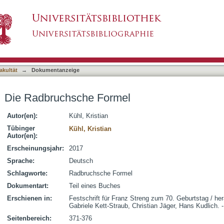
l
asiert)
akultät
→
Dokumentanzeige
Die Radbruchsche Formel
Autor(en):
Kühl, Kristian
Tübinger
Kühl, Kristian
Autor(en):
Erscheinungsjahr:
2017
Sprache:
Deutsch
Schlagworte:
Radbruchsche Formel
Dokumentart:
Teil eines Buches
Erschienen in:
Festschrift für Franz Streng zum 70. Geburtstag / he
Gabriele Kett-Straub, Christian Jäger, Hans Kudlich. -
Seitenbereich:
371-376