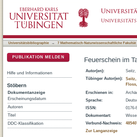
Feuerschein im Tal der Saône : altsteinzeitli
DSpace Repositorium (Manakin basiert)
Universitätsbibliographie
→
7 Mathematisch-Naturwissenschaftliche Fakultät
PUBLIKATION MELDEN
Feuerschein im Tal
Autor(en):
Seitz
Hilfe und Informationen
Tübinger Autor(en):
Seitz
Floss
Stöbern
Dokumentanzeige
Erschienen in:
Archäo
Erscheinungsdatum
Sprache:
Deuts
Autoren
ISSN:
0176-
Titel
Dokumentart:
Wissen
Verbund-Nachweis:
48540
DDC-Klassifikation
Zur Langanzeige