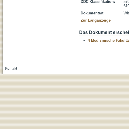
DDC-Klassifikation:
570
610
Dokumentart:
Wis
Zur Langanzeige
Das Dokument erschein
4 Medizinische Fakultä
Kontakt