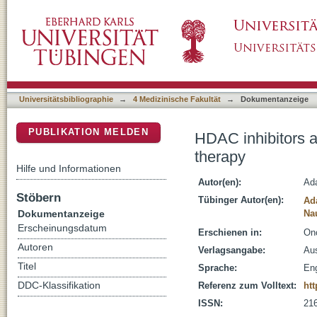
HDAC inhibitors and their potential applicati
DSpace Repositorium (Manakin basiert)
Universitätsbibliographie
→
4 Medizinische Fakultät
→
Dokumentanzeige
PUBLIKATION MELDEN
HDAC inhibitors an
therapy
Hilfe und Informationen
Autor(en):
Ad
Stöbern
Tübinger Autor(en):
Ad
Dokumentanzeige
Na
Erscheinungsdatum
Erschienen in:
Onc
Autoren
Verlagsangabe:
Aus
Titel
Sprache:
Eng
DDC-Klassifikation
Referenz zum Volltext:
htt
ISSN:
21