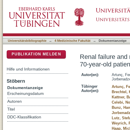
Renal failure and recurrent episodes of flas
DSpace Repositorium (Manakin basiert)
5/2013
Universitätsbibliographie
→
4 Medizinische Fakultät
→
Dokumentanzeige
PUBLIKATION MELDEN
Renal failure and
70-year-old patie
Hilfe und Informationen
Autor(en):
Artunç, Fe
Jorbenadz
Stöbern
Tübinger
Artunç, F
Dokumentanzeige
Autor(en):
Brechtel, 
Erscheinungsdatum
Kattner, B
Autoren
Celebi, N
Bunz, Ha
Titel
Jorbenadz
DDC-Klassifikation
Lutz, Stef
Weyrich, 
Haap, Mic