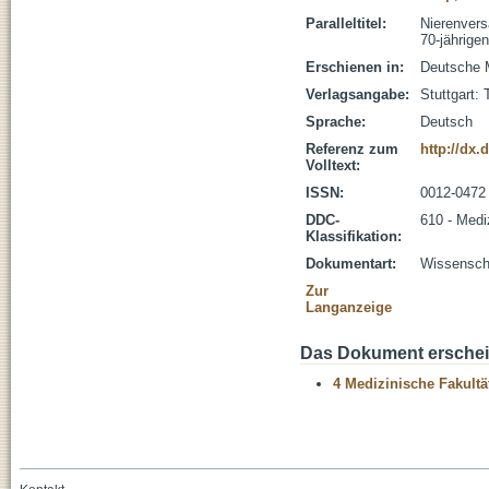
Paralleltitel:
Nierenvers
70-jährigen
Erschienen in:
Deutsche M
Verlagsangabe:
Stuttgart:
Sprache:
Deutsch
Referenz zum
http://dx.
Volltext:
ISSN:
0012-0472
DDC-
610 - Medi
Klassifikation:
Dokumentart:
Wissenscha
Zur
Langanzeige
Das Dokument erschein
4 Medizinische Fakultä