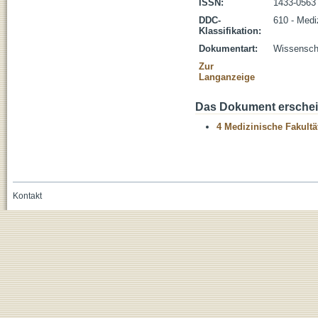
ISSN:
1433-0563
DDC-
610 - Medi
Klassifikation:
Dokumentart:
Wissenscha
Zur
Langanzeige
Das Dokument erschein
4 Medizinische Fakultä
Kontakt