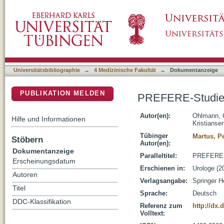
PREFERE-Studie im Aufwind
DSpace Repositorium (Manakin basiert)
Universitätsbibliographie
→
4 Medizinische Fakultät
→
Dokumentanzeige
PUBLIKATION MELDEN
PREFERE-Studie 
Autor(en):
Ohlmann, 
Hilfe und Informationen
Kristianse
Tübinger
Martus, P
Stöbern
Autor(en):
Dokumentanzeige
Paralleltitel:
PREFERE -
Erscheinungsdatum
Erschienen in:
Urologe (2
Autoren
Verlagsangabe:
Springer H
Titel
Sprache:
Deutsch
DDC-Klassifikation
Referenz zum
http://dx.
Volltext: