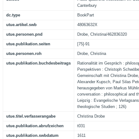
Canterbury
dc.type
BookPart
utue.artikel.swb
48063632X
utue.personen.pnd
Drobe, Christina/462836320
utue.publikation.seiten
[75]-91
utue.personen.roh
Drobe, Christina
utue.publikation.buchdesbeitrags
Rationalität im Gespräch : philos
Perspektiven : Christoph Schwöbe
Gemeinschaft mit Christina Drobe,
Alexander Kupsch, Paul Silas Pet
herausgegeben von Markus Mühling
conversation : philosophical and t
Leipzig : Evangelische Verlagsanst
theologische Studien ; 126)
utue.titel.verfasserangabe
Christina Drobe
utue.publikation.abrufzeichen
t031
utue.publikation.swbdatum
1611