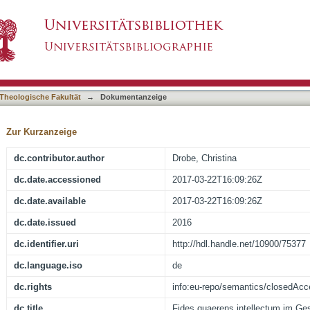
um im Gespräch mit Anselm von Canterbury
asiert)
Theologische Fakultät
→
Dokumentanzeige
Zur Kurzanzeige
dc.contributor.author
Drobe, Christina
dc.date.accessioned
2017-03-22T16:09:26Z
dc.date.available
2017-03-22T16:09:26Z
dc.date.issued
2016
dc.identifier.uri
http://hdl.handle.net/10900/75377
dc.language.iso
de
dc.rights
info:eu-repo/semantics/closedAc
dc.title
Fides quaerens intellectum im Ge