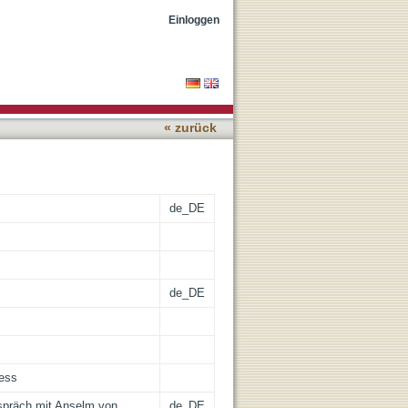
Einloggen
« zurück
de_DE
de_DE
cess
spräch mit Anselm von
de_DE