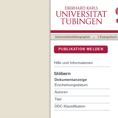
Fides quaerens intellect
DSpace Repositorium (Manakin b
Universitätsbibliographie
→
1 Evangelisch-
PUBLIKATION MELDEN
Hilfe und Informationen
Stöbern
Dokumentanzeige
Erscheinungsdatum
Autoren
Titel
DDC-Klassifikation