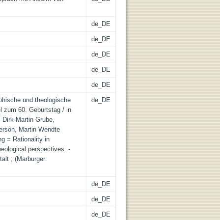
de_DE
de_DE
de_DE
de_DE
de_DE
ophische und theologische
de_DE
l zum 60. Geburtstag / in
 Dirk-Martin Grube,
erson, Martin Wendte
 = Rationality in
heological perspectives. -
alt ; (Marburger
de_DE
de_DE
de_DE