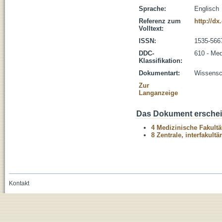
Sprache:
Englisch
Referenz zum
http://d
Volltext:
ISSN:
1535-566
DDC-
610 - Med
Klassifikation:
Dokumentart:
Wissensch
Zur
Langanzeige
Das Dokument erschein
4 Medizinische Fakultä
8 Zentrale, interfakult
Kontakt