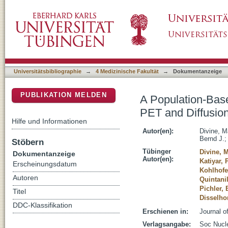
A Population-Based Gaussian Mixture Model
DSpace Repositorium (Manakin basiert)
MRI Quantifies Tumor Tissue Classes
Universitätsbibliographie
→
4 Medizinische Fakultät
→
Dokumentanzeige
PUBLIKATION MELDEN
A Population-Bas
PET and Diffusio
Hilfe und Informationen
Autor(en):
Divine, 
Bernd J.
Stöbern
Tübinger
Divine, 
Dokumentanzeige
Autor(en):
Katiyar, 
Erscheinungsdatum
Kohlhofe
Autoren
Quintanil
Pichler,
Titel
Disselho
DDC-Klassifikation
Erschienen in:
Journal o
Verlagsangabe:
Soc Nucle