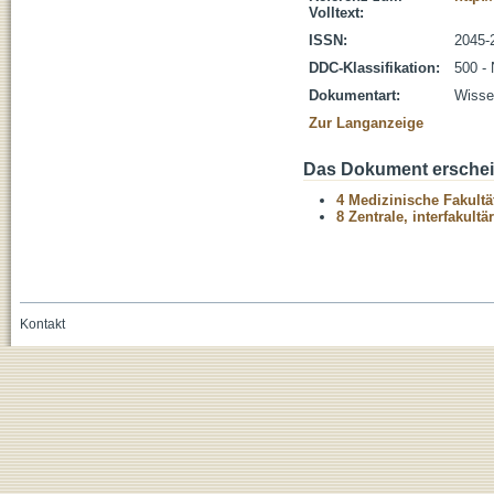
Volltext:
ISSN:
2045-
DDC-Klassifikation:
500 -
Dokumentart:
Wissen
Zur Langanzeige
Das Dokument erschein
4 Medizinische Fakultä
8 Zentrale, interfakult
Kontakt