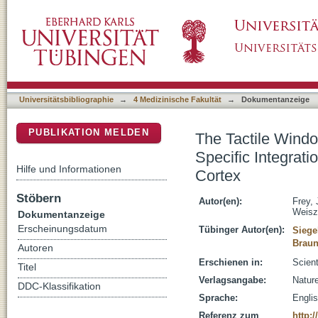
The Tactile Window to Consciousness is Char
DSpace Repositorium (Manakin basiert)
Segregation of the Primary Somatosensory 
Universitätsbibliographie
→
4 Medizinische Fakultät
→
Dokumentanzeige
PUBLIKATION MELDEN
The Tactile Wind
Specific Integrat
Hilfe und Informationen
Cortex
Stöbern
Autor(en):
Frey, 
Weisz
Dokumentanzeige
Erscheinungsdatum
Tübinger Autor(en):
Siege
Braun
Autoren
Erschienen in:
Scient
Titel
Verlagsangabe:
Natur
DDC-Klassifikation
Sprache:
Engli
Referenz zum
http: