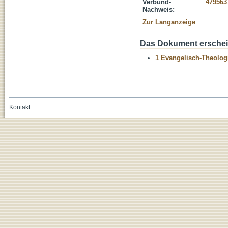
Verbund-
479563
Nachweis:
Zur Langanzeige
Das Dokument erschein
1 Evangelisch-Theolog
Kontakt