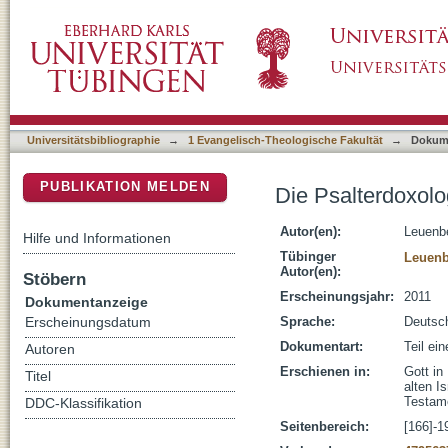
Die Psalterdoxologien : Entstehung und Theo
DSpace Repositorium (Manakin basiert)
Universitätsbibliographie
→
1 Evangelisch-Theologische Fakultät
→
Dokum
PUBLIKATION MELDEN
Die Psalterdoxolo
Autor(en):
Leuenbe
Hilfe und Informationen
Tübinger
Leuenb
Autor(en):
Stöbern
Erscheinungsjahr:
2011
Dokumentanzeige
Sprache:
Deutsc
Erscheinungsdatum
Dokumentart:
Teil ei
Autoren
Erschienen in:
Gott in
Titel
alten I
Testame
DDC-Klassifikation
Seitenbereich:
[166]-1