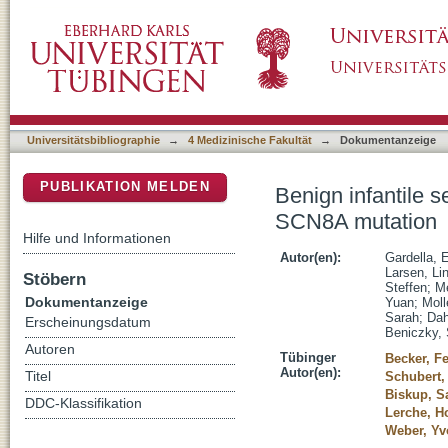
Benign infantile seizures and paroxysmal d
DSpace Repositorium (Manakin basiert)
Universitätsbibliographie
→
4 Medizinische Fakultät
→
Dokumentanzeige
PUBLIKATION MELDEN
Benign infantile 
SCN8A mutation
Hilfe und Informationen
Autor(en):
Gardella, 
Larsen, Li
Stöbern
Steffen
;
Me
Dokumentanzeige
Yuan
;
Moll
Sarah
;
Dah
Erscheinungsdatum
Beniczky,
Autoren
Tübinger
Becker, Fe
Autor(en):
Titel
Schubert,
Biskup, S
DDC-Klassifikation
Lerche, H
Weber, Yv