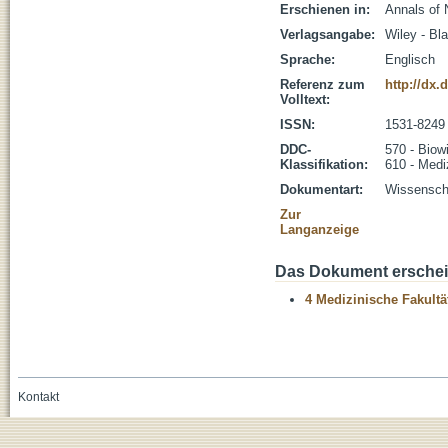
Erschienen in:
Annals of 
Verlagsangabe:
Wiley - Bl
Sprache:
Englisch
Referenz zum
http://dx.
Volltext:
ISSN:
1531-8249
DDC-
570 - Biow
Klassifikation:
610 - Medi
Dokumentart:
Wissenscha
Zur
Langanzeige
Das Dokument erschein
4 Medizinische Fakultä
Kontakt